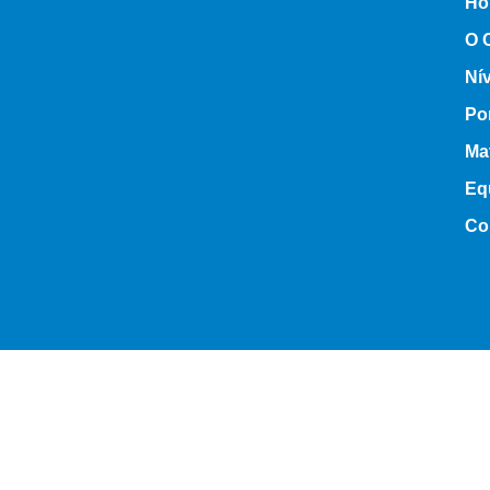
Ho
O 
Ní
Po
Mat
Eq
Co