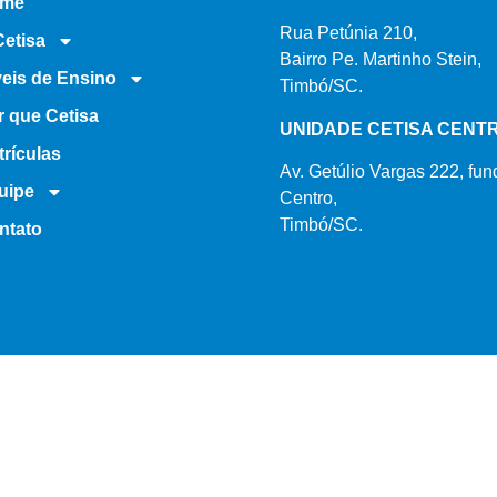
me
Rua Petúnia 210,
Cetisa
Bairro Pe. Martinho Stein,
veis de Ensino
Timbó/SC.
r que Cetisa
UNIDADE CETISA CENT
rículas
Av. Getúlio Vargas 222, fund
uipe
Centro,
Timbó/SC.
ntato