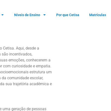
Níveis de Ensino
Por que Cetisa
Matrículas
 Cetisa. Aqui, desde a
s são incentivados,
 suas emoções, conhecerem a
or com curiosidade e empatia.
socioemocionais estrutura um
s da comunidade escolar,
a sua trajetória acadêmica e
e uma geração de pessoas