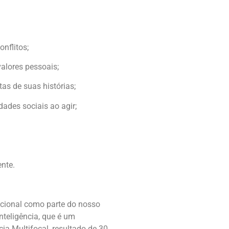
nflitos;
alores pessoais;
as de suas histórias;
ades sociais ao agir;
nte.
cional como parte do nosso
nteligência, que é um
a Multifocal, resultado de 30