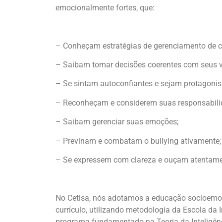
emocionalmente fortes, que:
– Conheçam estratégias de gerenciamento de co
– Saibam tomar decisões coerentes com seus v
– Se sintam autoconfiantes e sejam protagonist
– Reconheçam e considerem suas responsabilid
– Saibam gerenciar suas emoções;
– Previnam e combatam o bullying ativamente;
– Se expressem com clareza e ouçam atentame
No Cetisa, nós adotamos a educação socioemo
currículo, utilizando metodologia da Escola da I
programa fundamentado na Teoria da Inteligênci